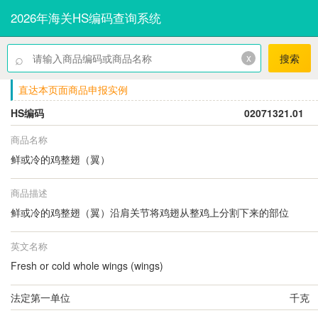
2026年海关HS编码查询系统
⌕
x
搜索
直达本页面商品申报实例
HS编码
02071321.01
商品名称
鲜或冷的鸡整翅（翼）
商品描述
鲜或冷的鸡整翅（翼）沿肩关节将鸡翅从整鸡上分割下来的部位
英文名称
Fresh or cold whole wings (wings)
法定第一单位
千克