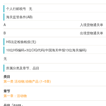
个人行邮税号 无
海关监管条件(AB)
A
入境货物通关单
B
出境货物通关单
HS法定检验检疫(无)
10位HS编码+3位CIQ代码(中国海关申报13位海关编码)
无
所属分类及章节、品目
类目
第一类 活动物;动物产品 (1~5章)
章节
第一章：活动物
品目「0105」