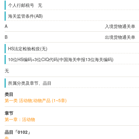
个人行邮税号 无
海关监管条件(AB)
A
入境货物通关单
B
出境货物通关单
HS法定检验检疫(无)
10位HS编码+3位CIQ代码(中国海关申报13位海关编码)
无
所属分类及章节、品目
类目
第一类 活动物;动物产品 (1~5章)
章节
第一章：活动物
品目「0102」
牛