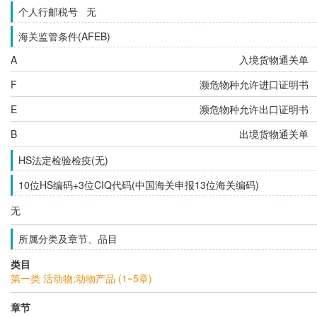
个人行邮税号 无
海关监管条件(AFEB)
A
入境货物通关单
F
濒危物种允许进口证明书
E
濒危物种允许出口证明书
B
出境货物通关单
HS法定检验检疫(无)
10位HS编码+3位CIQ代码(中国海关申报13位海关编码)
无
所属分类及章节、品目
类目
第一类 活动物;动物产品 (1~5章)
章节