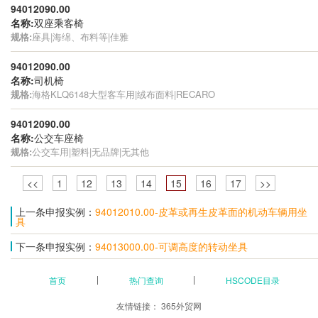
94012090.00
名称:
双座乘客椅
规格:
座具|海绵、布料等|佳雅
94012090.00
名称:
司机椅
规格:
海格KLQ6148大型客车用|绒布面料|RECARO
94012090.00
名称:
公交车座椅
规格:
公交车用|塑料|无品牌|无其他
<<
1
12
13
14
15
16
17
>>
上一条申报实例：
94012010.00-皮革或再生皮革面的机动车辆用坐
具
下一条申报实例：
94013000.00-可调高度的转动坐具
首页
热门查询
HSCODE目录
友情链接：
365外贸网