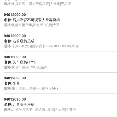
规格:
支撑乘客，增加舒适程度|人造革|无品牌
94012090.00
名称:
后排靠背不可调双人乘客座椅
规格:
机动车辆用坐具|海绵+织物|大通
94012090.00
名称:
右前座椅总成
规格:
东风2.4L汽油锐骐皮卡车ZN1033UBN44用|布
94012090.00
名称:
叉车座椅(YY1)
规格:
机动车辆用|PVC|无品牌
94012090.00
名称:
坐具
规格:
用于汽车上|牛皮+不锈钢|SANY
94012090.00
名称:
儿童安全座椅
规格:
儿童坐具|塑料+涤纶布+海绵|无品牌|无其他