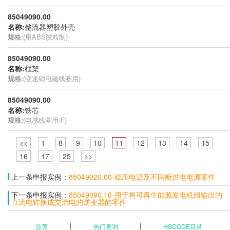
85049090.00
名称:
整流器塑胶外壳
规格:
(用ABS胶粒制)
85049090.00
名称:
框架
规格:
(变速锁电磁线圈用)
85049090.00
名称:
铁芯
规格:
(电感线圈用/F)
<<
1
8
9
10
11
12
13
14
15
16
17
25
>>
上一条申报实例：
85049020.00-稳压电源及不间断供电电源零件
下一条申报实例：
85049090.10-用于将可再生能源发电机组输出的
直流电转换成交流电的逆变器的零件
首页
热门查询
HSCODE目录