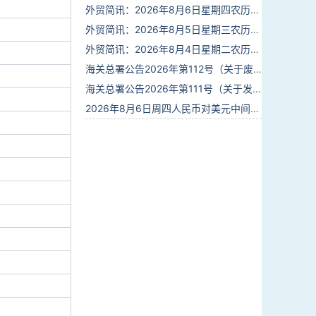
外贸简讯：2026年8月6日星期四农历六月廿四
外贸简讯：2026年8月5日星期三农历六月廿三
外贸简讯：2026年8月4日星期二农历六月廿二
海关总署公告2026年第112号（关于废止部分卫生检疫类规范性文件的公告）
海关总署公告2026年第111号（关于发布《进出境动植物检疫处理监督管理工作规定》《进出境卫生处理监督管理工作规定》的公告）
2026年8月6日周四人民币对美元中间价报6.7895调贬6个基点