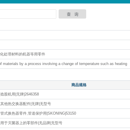
变化处理材料的机器等用零件
of materials by a process involving a change of temperature such as heating
商品规格
捻股机用|无牌|2646358
其他热交换器配件|无牌|无型号
管式换热器零件,管道保护用|SKONING|53150
用于灭菌器上的零部件|无品牌|无型号