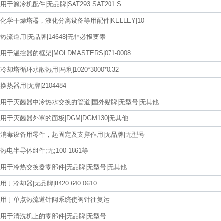
用于篦冷机配件|无品牌|SAT293.SAT201.S
化学干燥塔器，液化分离设备等用配件|KELLEY|10
热流道用|无品牌|14648|无非必报要素
用于温控器的框架|MOLDMASTERS|071-0008
冷却塔循环水散热用|马利|1020*3000*0.32
换热器用|无牌|2104484
用于灭菌器中冷热水交换的管道|国外贴牌|无型号|无其他
用于灭菌器外罩的面板|DGM|DGM130|无其他
消毒设备用零件，起固定及支撑作用|无品牌|无型号
热电半导体组件;无;100-1861等
用于冷热交换器零部件|无品牌|无型号|无其他
用于冷却器|无品牌|8420.640.0610
用于单点热流道针阀系统使阀针往复运
用于清洗机上的零部件|无品牌|无型号