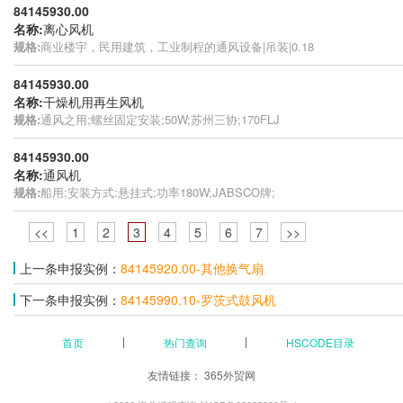
84145930.00
名称:
离心风机
规格:
商业楼宇，民用建筑，工业制程的通风设备|吊装|0.18
84145930.00
名称:
干燥机用再生风机
规格:
通风之用;螺丝固定安装;50W;苏州三协;170FLJ
84145930.00
名称:
通风机
规格:
船用;安装方式:悬挂式;功率180W;JABSCO牌;
<<
1
2
3
4
5
6
7
>>
上一条申报实例：
84145920.00-其他换气扇
下一条申报实例：
84145990.10-罗茨式鼓风机
首页
热门查询
HSCODE目录
友情链接：
365外贸网