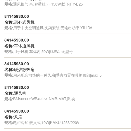
规格:
通风换气|吊顶/壁挂|<=150W|松下|FY-E25
84145930.00
名称:
离心式风机
规格:
用于中央空调通风|支架安装|无输出功率|YILIDA|
84145930.00
名称:
车体通风机
规格:
用于风机|车体内|50W|QJWJ|无型号
84145930.00
名称:
暖炉散热扇
规格:
用来配合散热的一种风扇|垂直放置在暖炉顶部|max 5
84145930.00
名称:
通风机
规格:
BM502005WB49L51 NMB-MAT牌,功
84145930.00
名称:
风扇
规格:
电柜冷却|嵌入式|10W|KAKU|1238/220V