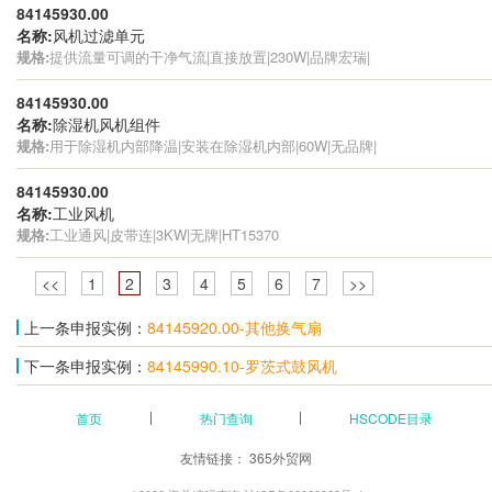
84145930.00
名称:
风机过滤单元
规格:
提供流量可调的干净气流|直接放置|230W|品牌宏瑞|
84145930.00
名称:
除湿机风机组件
规格:
用于除湿机内部降温|安装在除湿机内部|60W|无品牌|
84145930.00
名称:
工业风机
规格:
工业通风|皮带连|3KW|无牌|HT15370
<<
1
2
3
4
5
6
7
>>
上一条申报实例：
84145920.00-其他换气扇
下一条申报实例：
84145990.10-罗茨式鼓风机
首页
热门查询
HSCODE目录
友情链接：
365外贸网