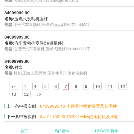
规格:
汽车|压然式|无牌|53702843|PA6+GF3
84099999.90
名称:
压燃式发动机连杆
规格:
用于汽车发动机|压燃式|无品牌|A473 144004
84099999.90
名称:
汽车发动机零件(油道组件)
规格:
适用于汽车发动机|压燃式|无牌|601000030|不
84099999.90
名称:
衬套
规格:
船舶|压燃式|无品牌|无零件号|非硫化橡胶制
<<
1
4
5
6
7
8
9
10
11
12
13
52
>>
上一条申报实例：
84099999.10-电控柴油喷射装置及其零件
下一条申报实例：
84101100.00-功率≤1千kw的水轮机及水轮
首页
热门查询
HSCODE目录