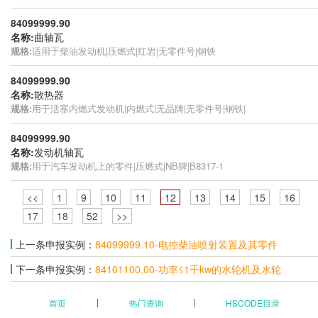
84099999.90
名称:
曲轴瓦
规格:
适用于柴油发动机|压燃式|红岩|无零件号|钢铁
84099999.90
名称:
散热器
规格:
用于活塞内燃式发动机|内燃式|无品牌|无零件号|钢铁|
84099999.90
名称:
发动机轴瓦
规格:
用于汽车发动机上的零件|压燃式|NB牌|B8317-1
<<
1
9
10
11
12
13
14
15
16
17
18
52
>>
上一条申报实例：
84099999.10-电控柴油喷射装置及其零件
下一条申报实例：
84101100.00-功率≤1千kw的水轮机及水轮
首页
热门查询
HSCODE目录