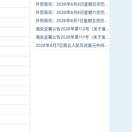
外贸简讯：2026年8月9日星期日农历六月廿七
外贸简讯：2026年8月8日星期六农历六月廿六
外贸简讯：2026年8月7日星期五农历六月廿五
海关总署公告2026年第112号（关于废止部分卫生检疫类规范性文件的公告）
海关总署公告2026年第111号（关于发布《进出境动植物检疫处理监督管理工作规定》《进出境卫生处理监督管理工作规定》的公告）
2026年8月7日周五人民币对美元中间价报6.7904调贬9个基点