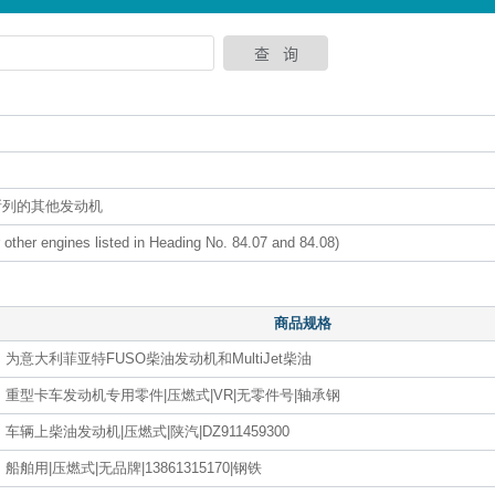
8所列的其他发动机
or other engines listed in Heading No. 84.07 and 84.08)
商品规格
为意大利菲亚特FUSO柴油发动机和MultiJet柴油
重型卡车发动机专用零件|压燃式|VR|无零件号|轴承钢
车辆上柴油发动机|压燃式|陕汽|DZ911459300
船舶用|压燃式|无品牌|13861315170|钢铁