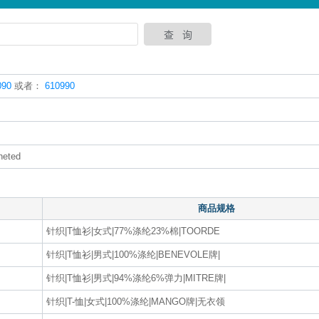
90
或者：
610990
cheted
商品规格
针织|T恤衫|女式|77%涤纶23%棉|TOORDE
针织|T恤衫|男式|100%涤纶|BENEVOLE牌|
针织|T恤衫|男式|94%涤纶6%弹力|MITRE牌|
针织|T-恤|女式|100%涤纶|MANGO牌|无衣领