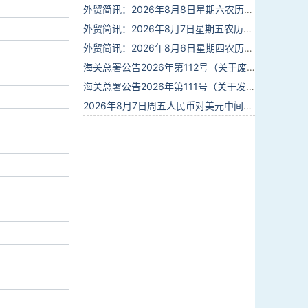
外贸简讯：2026年8月8日星期六农历六月廿六
外贸简讯：2026年8月7日星期五农历六月廿五
外贸简讯：2026年8月6日星期四农历六月廿四
海关总署公告2026年第112号（关于废止部分卫生检疫类规范性文件的公告）
海关总署公告2026年第111号（关于发布《进出境动植物检疫处理监督管理工作规定》《进出境卫生处理监督管理工作规定》的公告）
2026年8月7日周五人民币对美元中间价报6.7904调贬9个基点