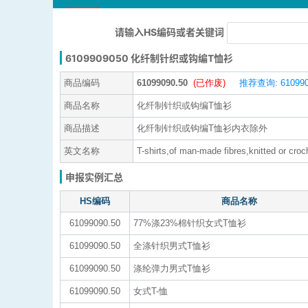
请输入HS编码或者关键词
6109909050 化纤制针织或钩编T恤衫
商品编码
61099090.50
(已作废)
推荐查询: 610990
商品名称
化纤制针织或钩编T恤衫
商品描述
化纤制针织或钩编T恤衫内衣除外
英文名称
T-shirts,of man-made fibres,knitted or cro
申报实例汇总
HS编码
商品名称
61099090.50
77%涤23%棉针织女式T恤衫
61099090.50
全涤针织男式T恤衫
61099090.50
涤纶弹力男式T恤衫
61099090.50
女式T-恤