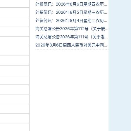
外贸简讯：2026年8月6日星期四农历六月廿四
外贸简讯：2026年8月5日星期三农历六月廿三
外贸简讯：2026年8月4日星期二农历六月廿二
海关总署公告2026年第112号（关于废止部分卫生检疫类规范性文件的公告）
海关总署公告2026年第111号（关于发布《进出境动植物检疫处理监督管理工作规定》《进出境卫生处理监督管理工作规定》的公告）
2026年8月6日周四人民币对美元中间价报6.7895调贬6个基点