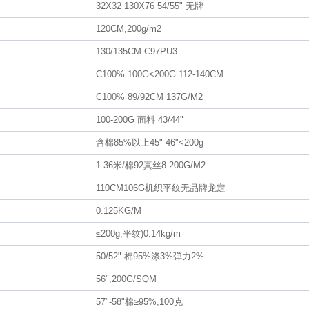
32X32 130X76 54/55" 无牌
120CM,200g/m2
130/135CM C97PU3
C100% 100G
<200G 112-140CM
C100% 89/92CM 137G/M2
100-200G 面料 43/44"
含棉85%以上45"-46"<200g
1.36米/棉92真丝8 200G/M2
110CM106G机织平纹无品牌龙定
0.125KG/M
≤200g,平纹)0.14kg/m
50/52" 棉95%涤3%弹力2%
56",200G/SQM
57"-58"棉≥95%,100克