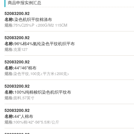
商品申报实例汇总
52083200.92
名称:
染色机织平纹棉涤布
规格:
75%C25%P <200G/M2 115CM
52083200.92
名称:
96%棉4%氨纶染色平纹机织平布
规格:
克重127
52083200.92
名称:
44"/46"棉布
规格:
染色平纹,100克<平方米≤200克>
52083200.92
名称:
100%纯棉梭织染色机织平纹布
规格:
面料,57英寸
52083200.92
名称:
44"人棉布
规格:
100%棉/42"-56"5.5米/公斤