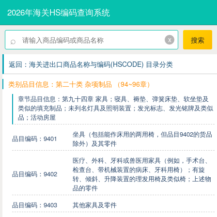
2026年海关HS编码查询系统
⌕
x
搜索
返回：海关进出口商品名称与编码(HSCODE) 目录分类
类别品目信息：第二十类 杂项制品 （94~96章）
章节品目信息：第九十四章 家具；寝具、褥垫、弹簧床垫、软坐垫及
类似的填充制品；未列名灯具及照明装置；发光标志、发光铭牌及类似
品；活动房屋
坐具（包括能作床用的两用椅，但品目9402的货品
品目编码：9401
除外）及其零件
医疗、外科、牙科或兽医用家具（例如，手术台、
检查台、带机械装置的病床、牙科用椅）；有旋
品目编码：9402
转、倾斜、升降装置的理发用椅及类似椅；上述物
品的零件
品目编码：9403
其他家具及零件