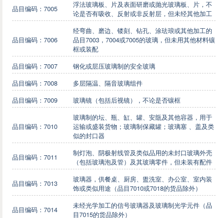
浮法玻璃板、片及表面研磨或抛光玻璃板、片，不
品目编码：7005
论是否有吸收、反射或非反射层，但未经其他加工
经弯曲、磨边、镂刻、钻孔、涂珐琅或其他加工的
品目编码：7006
品目7003，7004或7005的玻璃，但未用其他材料镶
框或装配
品目编码：7007
钢化或层压玻璃制的安全玻璃
品目编码：7008
多层隔温、隔音玻璃组件
品目编码：7009
玻璃镜（包括后视镜），不论是否镶框
玻璃制的坛、瓶、缸、罐、安瓿及其他容器，用于
品目编码：7010
运输或盛装货物；玻璃制保藏罐；玻璃塞 、盖及类
似的封口器
制灯泡、阴极射线管及类似品用的未封口玻璃外壳
品目编码：7011
（包括玻璃泡及管）及其玻璃零件，但未装有配件
玻璃器，供餐桌、厨房、盥洗室、办公室、室内装
品目编码：7013
饰或类似用途（品目7010或7018的货品除外）
未经光学加工的信号玻璃器及玻璃制光学元件（品
品目编码：7014
目7015的货品除外）