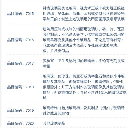
钟表玻璃及类似玻璃、视力矫正或非视力矫正眼镜
品目编码：7015
用玻璃，呈弧面、弯曲、凹形或类似形状但未经光
学加工的；制造上述玻璃用的凹面圆形及扇形玻璃
建筑用压制或模制的铺面用玻璃块、砖、片、瓦及
其他制品，不论是否夹丝；供镶嵌或类似装饰用的
品目编码：7016
玻璃马赛克及其他小件玻璃品，不论是否有衬背；
花饰铅条窗玻璃及类似品；多孔或泡沫玻璃块、
板、片及类似品
实验室、卫生及配药用的玻璃器，不论有无刻度或
品目编码：7017
标量
玻璃珠、仿珍珠、仿宝石或仿半宝石和类似小件玻
璃品及其制品，但仿首饰除外；玻璃假眼，但医用
品目编码：7018
假眼除外；灯工方法制作的玻璃塑像及其他玻璃装
饰品，但仿首饰除外；直径不超过1毫米的微型玻璃
球
玻璃纤维（包括玻璃棉）及其制品（例如，玻璃纤
品目编码：7019
维纱线及其织物）
品目编码：7020
其他玻璃制品