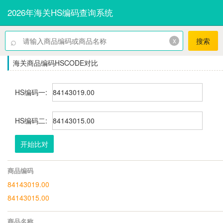
2026年海关HS编码查询系统
⌕
x
搜索
海关商品编码HSCODE对比
HS编码一:
HS编码二:
开始比对
商品编码
84143019.00
84143015.00
商品名称