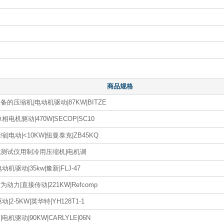
商品规格
的压缩机|电动机驱动|87KW|BITZE
相电机驱动|470W|SECOP|SC10
|电动|<10KW|纽曼泰克|ZB45KQ
测试仪用制冷用压缩机|电机调
机驱动|35kw|豫新|FLJ-47
动力|直接传动|221KW|Refcomp
|2-5KW|英华特|YH128T1-1
机驱动|90KW|CARLYLE|06N