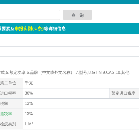
报要素及
申报实例(↓条)
等详细信息
式;5:额定功率;6:品牌（中文或外文名称）;7:型号;8:GTIN;9:CAS;10:其他
第二单位
千克
进口税率
30%
暂定进口税率
税率
13%
退税率
13%
检疫类别
L.M/