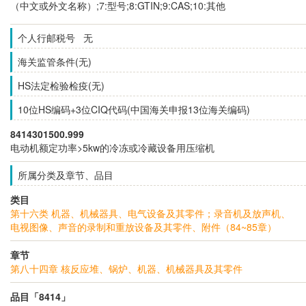
（中文或外文名称）;7:型号;8:GTIN;9:CAS;10:其他
个人行邮税号 无
海关监管条件(无)
HS法定检验检疫(无)
10位HS编码+3位CIQ代码(中国海关申报13位海关编码)
8414301500.999
电动机额定功率>5kw的冷冻或冷藏设备用压缩机
所属分类及章节、品目
类目
第十六类 机器、机械器具、电气设备及其零件；录音机及放声机、
电视图像、声音的录制和重放设备及其零件、附件（84~85章）
章节
第八十四章 核反应堆、锅炉、机器、机械器具及其零件
品目「8414」