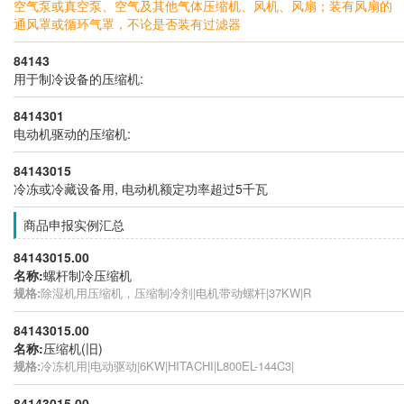
空气泵或真空泵、空气及其他气体压缩机、风机、风扇；装有风扇的
通风罩或循环气罩，不论是否装有过滤器
84143
用于制冷设备的压缩机:
8414301
电动机驱动的压缩机:
84143015
冷冻或冷藏设备用, 电动机额定功率超过5千瓦
商品申报实例汇总
84143015.00
名称:
螺杆制冷压缩机
规格:
除湿机用压缩机，压缩制冷剂|电机带动螺杆|37KW|R
84143015.00
名称:
压缩机(旧)
规格:
冷冻机用|电动驱动|6KW|HITACHI|L800EL-144C3|
84143015.00