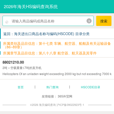
2026年海关HS编码查询系统
⌕
x
搜索
返回：海关进出口商品名称与编码(HSCODE) 目录分类
所属类别及品目信息：第十七类 车辆、航空器、船舶及有关运输设备
（86~89章）
所属章节及品目信息：第八十八章 航空器、航天器及其零件
88021210.00
2吨＜空载重量≤7吨的直升机
Helicopters Of an unladen weight exceeding 2000 kg but not exceeding 7000 kg
首页
热门查询
HSCODE目录
友情链接：
365外贸网
©2026 海关编码查询
沪ICP备09022923号-1