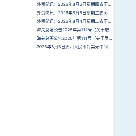
外贸简讯：2026年8月6日星期四农历六月廿四
外贸简讯：2026年8月5日星期三农历六月廿三
外贸简讯：2026年8月4日星期二农历六月廿二
海关总署公告2026年第112号（关于废止部分卫生检疫类规范性文件的公告）
海关总署公告2026年第111号（关于发布《进出境动植物检疫处理监督管理工作规定》《进出境卫生处理监督管理工作规定》的公告）
2026年8月6日周四人民币对美元中间价报6.7895调贬6个基点