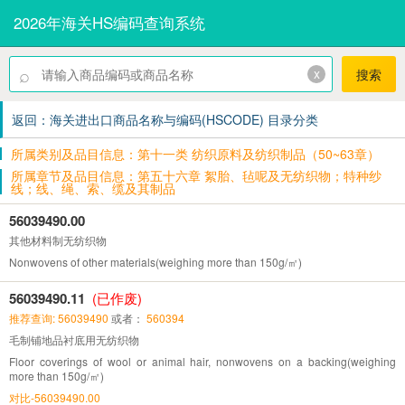
2026年海关HS编码查询系统
⌕
x
搜索
返回：海关进出口商品名称与编码(HSCODE) 目录分类
所属类别及品目信息：第十一类 纺织原料及纺织制品（50~63章）
所属章节及品目信息：第五十六章 絮胎、毡呢及无纺织物；特种纱
线；线、绳、索、缆及其制品
56039490.00
其他材料制无纺织物
Nonwovens of other materials(weighing more than 150g/㎡)
56039490.11
(已作废)
推荐查询: 56039490
或者：
560394
毛制铺地品衬底用无纺织物
Floor coverings of wool or animal hair, nonwovens on a backing(weighing
more than 150g/㎡)
对比-56039490.00