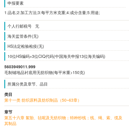
申报要素
1:品名;2:加工方法;3:每平方米克重;4:成分含量;5:用途;
个人行邮税号 无
海关监管条件(无)
HS法定检验检疫(无)
10位HS编码+3位CIQ代码(中国海关申报13位海关编码)
5603949011.999
毛制铺地品衬底用无纺织物(每平米重>150克)
所属分类及章节、品目
类目
第十一类 纺织原料及纺织制品（50~63章）
章节
第五十六章 絮胎、毡呢及无纺织物；特种纱线；线、绳、索、缆及
其制品