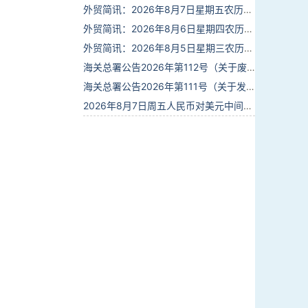
外贸简讯：2026年8月7日星期五农历六月廿五
外贸简讯：2026年8月6日星期四农历六月廿四
外贸简讯：2026年8月5日星期三农历六月廿三
海关总署公告2026年第112号（关于废止部分卫生检疫类规范性文件的公告）
海关总署公告2026年第111号（关于发布《进出境动植物检疫处理监督管理工作规定》《进出境卫生处理监督管理工作规定》的公告）
2026年8月7日周五人民币对美元中间价报6.7904调贬9个基点