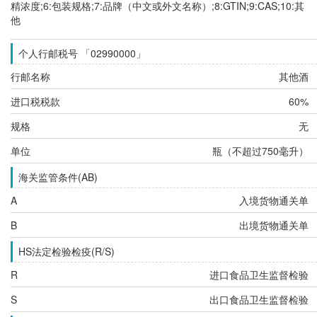
精浓度;6:包装规格;7:品牌（中文或外文名称）;8:GTIN;9:CAS;10:其
他
个人行邮税号 「02990000」
行邮名称
其他酒
进口税税款
60%
规格
无
单位
瓶（不超过750毫升）
海关监管条件(AB)
A
入境货物通关单
B
出境货物通关单
HS法定检验检疫(R/S)
R
进口食品卫生监督检验
S
出口食品卫生监督检验