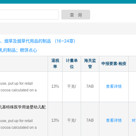
烟草及烟草代用品的制品 （16~24章）
乳的制品；糕饼点心
退税
计量单
海关监
申报要素·检疫
率
位
管
se, put up for retail
13%
千克/
7AB
查看详情
cocoa calculated on a
乳基特殊医学用途婴幼儿配
13%
千克/
7AB
查看详情
对
se, put up for retail
cocoa calculated on a