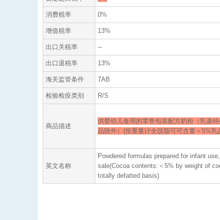
消费税率
0%
增值税率
13%
出口关税率
--
出口退税率
13%
海关监管条件
7AB
检验检疫类别
R/S
供婴幼儿食用的零售包装配方奶粉（乳基特
商品描述
品除外）(按重量计全脱脂可可含量＜5%乳
Powdered formulas prepared for infant use, 
英文名称
sale(Cocoa contents:＜5% by weight of coc
totally defatted basis)