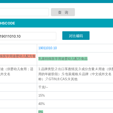
SCODE
对比编码
19011010.10
殊医学用途婴幼儿配方食
乳基特殊医学用途婴幼儿配方食品
4:用途（供婴幼儿食用；适
1:品牌类型;2:出口享惠情况;3:成分含量;4:用途
或外文名
用的年龄阶段）;5:包装规格;6:品牌（中文或外文名
称）;7:GTIN;8:CAS;9:其他
千克/--
15%
40%
0%