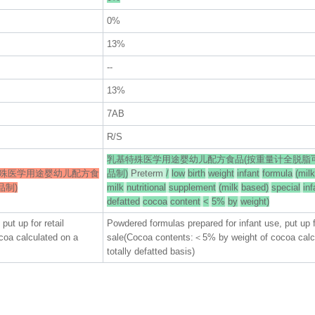
0%
13%
--
13%
7AB
R/S
乳基特殊医学用途婴幼儿配方食品(按重量计全脱脂
殊医学用途婴幼儿配方食
品制)
Preterm
/
low
birth
weight
infant
formula
(milk
品制)
milk
nutritional
supplement
(milk
based)
special
inf
defatted
cocoa
content
<
5%
by
weight)
put up for retail
Powdered formulas prepared for infant use, put up fo
oa calculated on a
sale(Cocoa contents:＜5% by weight of cocoa calc
totally defatted basis)