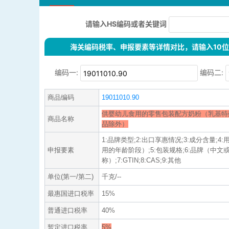
请输入HS编码或者关键词
海关编码税率、申报要素等详情对比，请输入10位H
编码一:
编码二:
商品编码
19011010.90
供婴幼儿食用的零售包装配方奶粉（乳基特
商品名称
品除外）
1:品牌类型;2:出口享惠情况;3:成分含量;
申报要素
用的年龄阶段）;5:包装规格;6:品牌（中文
称）;7:GTIN;8:CAS;9:其他
单位(第一/第二)
千克/--
最惠国进口税率
15%
普通进口税率
40%
暂定进口税率
5%