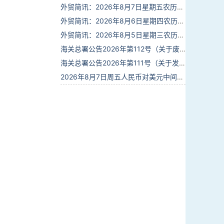
外贸简讯：2026年8月7日星期五农历六月廿五
外贸简讯：2026年8月6日星期四农历六月廿四
外贸简讯：2026年8月5日星期三农历六月廿三
海关总署公告2026年第112号（关于废止部分卫生检疫类规范性文件的公告）
海关总署公告2026年第111号（关于发布《进出境动植物检疫处理监督管理工作规定》《进出境卫生处理监督管理工作规定》的公告）
2026年8月7日周五人民币对美元中间价报6.7904调贬9个基点