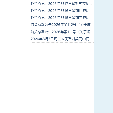
外贸简讯：2026年8月7日星期五农历六月廿五
外贸简讯：2026年8月6日星期四农历六月廿四
外贸简讯：2026年8月5日星期三农历六月廿三
海关总署公告2026年第112号（关于废止部分卫生检疫类规范性文件的公告）
海关总署公告2026年第111号（关于发布《进出境动植物检疫处理监督管理工作规定》《进出境卫生处理监督管理工作规定》的公告）
2026年8月7日周五人民币对美元中间价报6.7904调贬9个基点