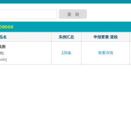
309000
品名
实例汇总
申报要素·退税
线圈
126条
查看详情
圈)
oils]