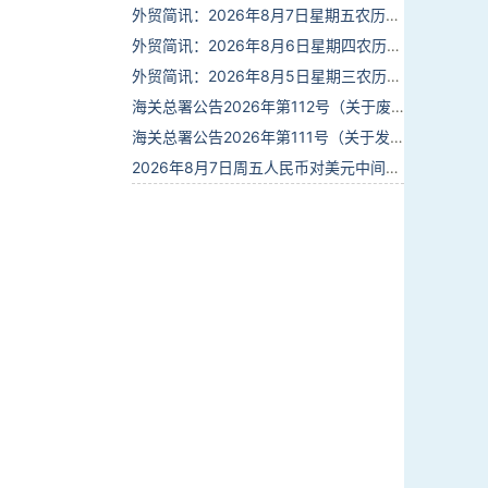
外贸简讯：2026年8月7日星期五农历六月廿五
外贸简讯：2026年8月6日星期四农历六月廿四
外贸简讯：2026年8月5日星期三农历六月廿三
海关总署公告2026年第112号（关于废止部分卫生检疫类规范性文件的公告）
海关总署公告2026年第111号（关于发布《进出境动植物检疫处理监督管理工作规定》《进出境卫生处理监督管理工作规定》的公告）
2026年8月7日周五人民币对美元中间价报6.7904调贬9个基点