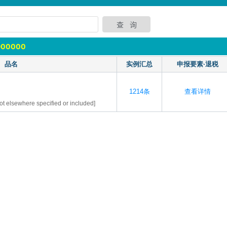
900000
品名
实例汇总
申报要素·退税
1214条
查看详情
not elsewhere specified or included]