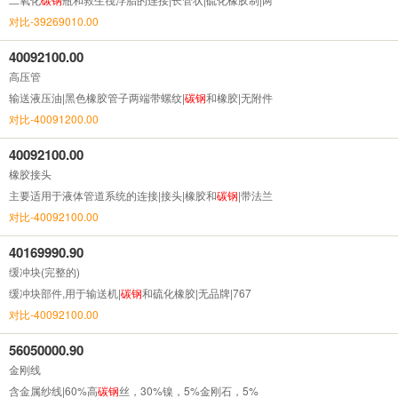
对比-39269010.00
40092100.00
高压管
输送液压油|黑色橡胶管子两端带螺纹|
碳钢
和橡胶|无附件
对比-40091200.00
40092100.00
橡胶接头
主要适用于液体管道系统的连接|接头|橡胶和
碳钢
|带法兰
对比-40092100.00
40169990.90
缓冲块(完整的)
缓冲块部件,用于输送机|
碳钢
和硫化橡胶|无品牌|767
对比-40092100.00
56050000.90
金刚线
含金属纱线|60%高
碳钢
丝，30%镍，5%金刚石，5%