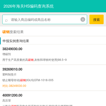
2026年海关HS编码查询系统
⌕
x
搜索
碳钢
搜索结果
申报实例查询结果
38249030.00
增碳剂
用于生产高质量的高
碳钢
,灰铁和球铁时使用|98.5~9
39269010.00
塑料制垫片
锁止螺母转动|
碳钢
|IGUS|GTM-1018-005
对比-38249030.00
40091200.00
高压管
二氧化
碳钢
瓶和救生筏浮胎的连接|长管状|硫化橡胶制|两