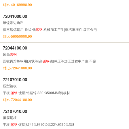
对比-40169990.90
72041000.00
镀镍带边角料
供再熔炼钢用|条状|低
碳钢
|机械加工产生|非汽车压件,废五金电
对比-56050000.90
72044100.00
废高
碳钢
回收再熔炼钢用|片状等|高
碳钢
铁|冲压等加工过程中产生|不是
对比-72041000.00
72107010.00
压型钢板
平板|
碳钢
|镀层|铝锰锌|330*3500MM等|板材
对比-72044100.00
72107010.00
覆膜钢板
平板|
碳钢
|镀层|碳41%硅10%锰22%磷10%硫8