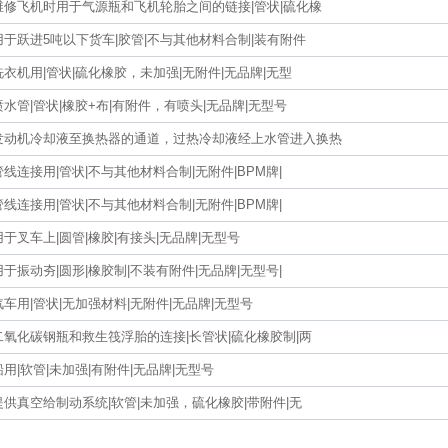
维修飞机时用于气源瓶和飞机轮胎之间的链接|管状|硫化橡
用于跃进5吨以下货车|胶管|不与其他材料合制|装有附件
洗衣机用|管状|硫化橡胶，未加强|无附件|无品牌|无型
喷水管|管状|橡胶+布|有附件，有喷头|无品牌|无型号
发动机冷却液至换热器的通道，过热冷却液经上水管进入换热
管线连接用|管状|不与其他材料合制|无附件|BPM牌|
管线连接用|管状|不与其他材料合制|无附件|BPM牌|
用于叉车上|圆管|橡胶|有接头|无品牌|无型号
用于振动夯|圆形|橡胶制|不装有附件|无品牌|无型号|
汽车用|管状|无加强材料|无附件|无品牌|无型号
二氧化碳钢瓶和救生筏浮胎的连接|长管状|硫化橡胶制|两
船用|软管|未加强|有附件|无品牌|无型号
提供真空给制动系统|软管|未加强，硫化橡胶|带附件|无