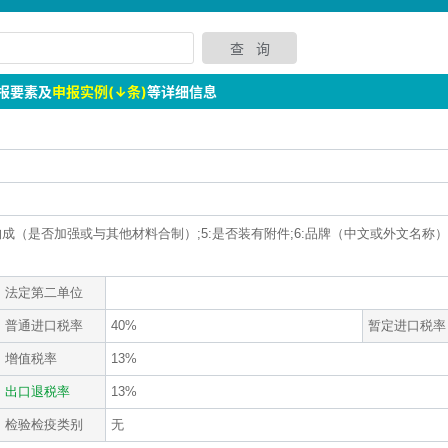
报要素及
申报实例(↓条)
等详细信息
材质构成（是否加强或与其他材料合制）;5:是否装有附件;6:品牌（中文或外文名称）;
法定第二单位
普通进口税率
40%
暂定进口税率
增值税率
13%
出口退税率
13%
检验检疫类别
无