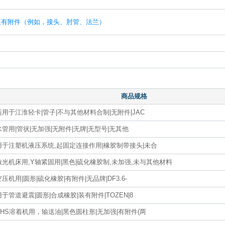
装有附件（例如，接头、肘管、法兰）
商品规格
适用于江淮轻卡|管子|不与其他材料合制|无附件|JAC
水管用|管状|无加强|无附件|无牌|无型号|无其他
用于注塑机液压系统,起固定连接作用|橡胶制带接头|未合
激光机床用,Y轴紧固用|黑色|硫化橡胶制,未加强,未与其他材料
空压机用|圆形|硫化橡胶|有附件|无品牌|DF3.6-
用于管道避震|圆形|合成橡胶|装有附件|TOZEN|8
DHS溶着机用，输送油|黑色圆柱形|无加强|有附件(两