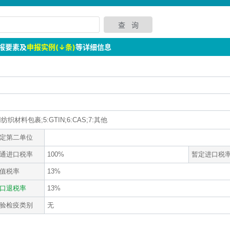
报要素及
申报实例(↓条)
等详细信息
织材料包裹;5:GTIN;6:CAS;7:其他
定第二单位
通进口税率
100%
暂定进口税
值税率
13%
口退税率
13%
验检疫类别
无