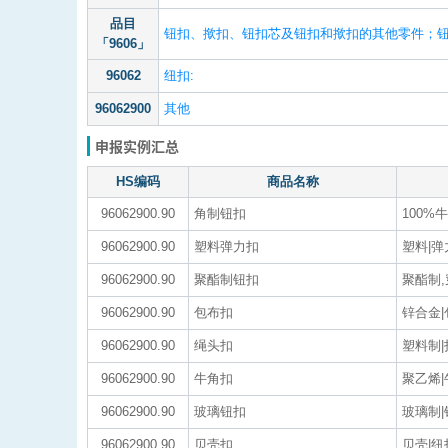
品目
钮扣、揿扣、钮扣芯及钮扣和揿扣的其他零件；
「9606」
96062
纽扣:
96062900
其他
申报实例汇总
HS编码
商品名称
96062900.90
角制钮扣
100%
96062900.90
塑料弹力扣
塑料|弹
96062900.90
聚酯制钮扣
聚酯制,
96062900.90
包布扣
锌合金
96062900.90
绳头扣
塑料制
96062900.90
牛角扣
聚乙烯|
96062900.90
玻璃钮扣
玻璃制|
96062900.90
贝壳扣
贝壳|纽