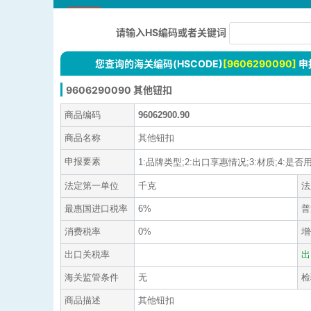
请输入HS编码或者关键词
您查询的海关编码(HSCODE)
[9606290090]
申
9606290090 其他钮扣
商品编码
96062900.90
商品名称
其他钮扣
申报要素
1:品牌类型;2:出口享惠情况;3:材质;4:是否用纺
法定第一单位
千克
法
最惠国进口税率
6%
普
消费税率
0%
增
出口关税率
出
海关监管条件
无
检
商品描述
其他钮扣