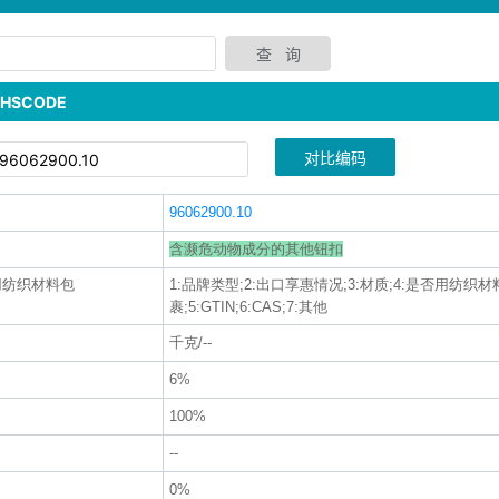
SCODE
对比编码
96062900.10
含濒危动物成分的其他钮扣
否用纺织材料包
1:品牌类型;2:出口享惠情况;3:材质;4:是否用纺织材
裹;5:GTIN;6:CAS;7:其他
千克/--
6%
100%
--
0%