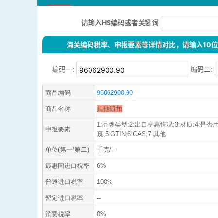
请输入HS编码或者关键词
海关编码税率、申报要素等详情对比，请输入10位H
编码一:
编码二:
商品编码
96062900.90
商品名称
其他钮扣
1:品牌类型;2:出口享惠情况;3:材质;4:是
申报要素
裹;5:GTIN;6:CAS;7:其他
单位(第一/第二)
千克/--
最惠国进口税率
6%
普通进口税率
100%
暂定进口税率
--
消费税率
0%