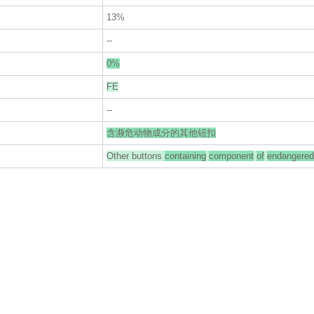
13%
--
0%
FE
--
含濒危动物成分的其他钮扣
Other buttons
containing
component
of
endangered