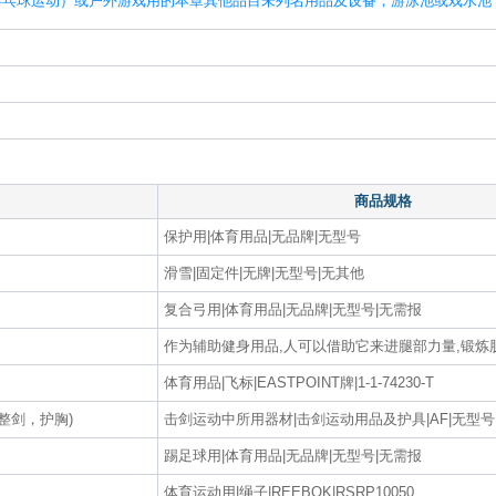
乒乓球运动）或户外游戏用的本章其他品目未列名用品及设备；游泳池或戏水池
商品规格
保护用|体育用品|无品牌|无型号
滑雪|固定件|无牌|无型号|无其他
复合弓用|体育用品|无品牌|无型号|无需报
作为辅助健身用品,人可以借助它来进腿部力量,锻炼肌
体育用品|飞标|EASTPOINT牌|1-1-74230-T
整剑，护胸)
击剑运动中所用器材|击剑运动用品及护具|AF|无型号
踢足球用|体育用品|无品牌|无型号|无需报
体育运动用|绳子|REEBOK|RSRP10050