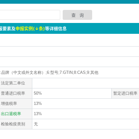
报要素及
申报实例(↓条)
等详细信息
:品牌（中文或外文名称）;6:型号;7:GTIN;8:CAS;9:其他
法定第二单位
普通进口税率
50%
暂定进口税率
增值税率
13%
出口退税率
13%
检验检疫类别
无