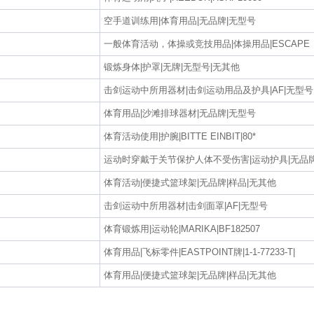
空手道训练用|体育用品|无品牌|无型号
一般体育活动，体操或竞技用品|体操用品|ESCAPE
锻炼身体|护罩|无牌|无型号|无其他
击剑运动中所用器材|击剑运动用品及护具|AF|无型号
体育用品|沙滩排球器材|无品牌|无型号
体育活动使用|护腕|BITTE EINBIT|80*
运动时穿戴于关节保护人体不受伤害|运动护具|无品牌
体育活动|便捷式篮球架|无品牌|样品|无其他
击剑运动中所用器材|击剑面罩|AF|无型号
体育锻炼用|运动轮|MARIKA|BF182507
体育用品|飞标零件|EASTPOINT牌|1-1-77233-T|
体育用品|便捷式篮球架|无品牌|样品|无其他