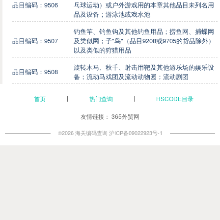
品目编码：9506
乓球运动）或户外游戏用的本章其他品目未列名用
品及设备；游泳池或戏水池
钓鱼竿、钓鱼钩及其他钓鱼用品；捞鱼网、捕蝶网
品目编码：9507
及类似网；子"鸟"（品目9208或9705的货品除外）
以及类似的狩猎用品
旋转木马、秋千、射击用靶及其他游乐场的娱乐设
品目编码：9508
备；流动马戏团及流动动物园；流动剧团
首页
热门查询
HSCODE目录
友情链接：
365外贸网
©2026 海关编码查询
沪ICP备09022923号-1