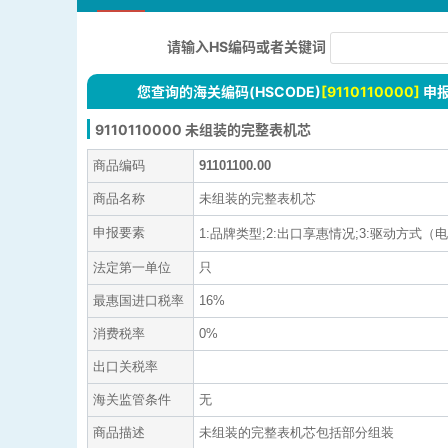
请输入HS编码或者关键词
您查询的海关编码(HSCODE)
[9110110000]
申
9110110000 未组装的完整表机芯
商品编码
91101100.00
商品名称
未组装的完整表机芯
申报要素
1:品牌类型;2:出口享惠情况;3:驱动方式（电子
法定第一单位
只
最惠国进口税率
16%
消费税率
0%
出口关税率
海关监管条件
无
商品描述
未组装的完整表机芯包括部分组装