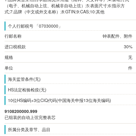
（电子、机械自动上弦、机械非自动上弦）;5:表面尺寸;6:指示方
式;7:品牌（中文或外文名称）;8:GTIN;9:CAS;10:其他
个人行邮税号 「07030000」
行邮名称
钟表配件、附件
进口税税款
30%
规格
无
单位
件
海关监管条件(无)
HS法定检验检疫(无)
10位HS编码+3位CIQ代码(中国海关申报13位海关编码)
9108200000.999
已组装的自动上弦完整表芯
所属分类及章节、品目