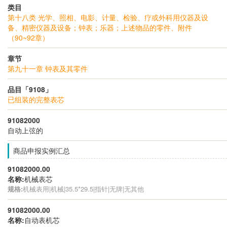
类目
第十八类 光学、照相、电影、计量、检验、疗或外科用仪器及设
备、精密仪器及设备；钟表；乐器；上述物品的零件、附件
（90~92章）
章节
第九十一章 钟表及其零件
品目「9108」
已组装的完整表芯
91082000
自动上弦的
商品申报实例汇总
91082000.00
名称:
机械表芯
规格:
机械表用|机械|35.5*29.5|指针|无牌|无其他
91082000.00
名称:
自动表机芯