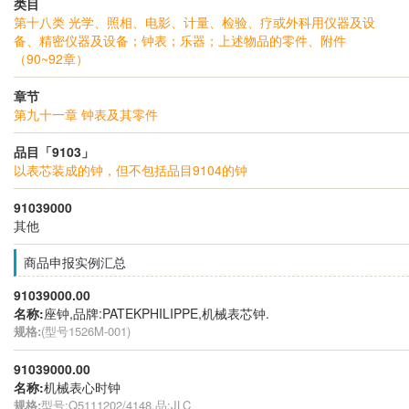
类目
第十八类 光学、照相、电影、计量、检验、疗或外科用仪器及设
备、精密仪器及设备；钟表；乐器；上述物品的零件、附件
（90~92章）
章节
第九十一章 钟表及其零件
品目「9103」
以表芯装成的钟，但不包括品目9104的钟
91039000
其他
商品申报实例汇总
91039000.00
名称:
座钟,品牌:PATEKPHILIPPE,机械表芯钟.
规格:
(型号1526M-001)
91039000.00
名称:
机械表心时钟
规格:
型号:Q5111202/4148,品:JLC