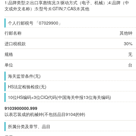
1:品牌类型;2:出口享惠情况;3:驱动方式（电子、机械）;4:品牌（中
文或外文名称）;5:型号;6:GTIN;7:CAS;8:其他
个人行邮税号 「07029900」
行邮名称
其他钟
进口税税款
30%
规格
无
单位
台
海关监管条件(无)
HS法定检验检疫(无)
10位HS编码+3位CIQ代码(中国海关申报13位海关编码)
9103900000.999
以表芯装成的机械钟(不包括品目9104的钟)
所属分类及章节、品目