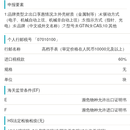
申报要素
1:品牌类型;2:出口享惠情况;3:外壳材质（金属制等）;4:驱动方式
（电子、机械自动上弦、机械非自动上弦）;5:指示方式（指针、光
电）;6:品牌（中文或外文名称）;7:型号;8:GTIN;9:CAS;10:其他
个人行邮税号 「07010100」
行邮名称
高档手表（审定价格在人民币10000元及以上）
进口税税款
60%
规格
无
单位
块
海关监管条件(EF)
E
濒危物种允许出口证明书
F
濒危物种允许进口证明书
HS法定检验检疫(无)