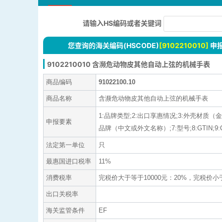
请输入HS编码或者关键词
您查询的海关编码(HSCODE)
[9102210010]
申
9102210010 含濒危动物皮其他自动上弦的机械手表
商品编码
91022100.10
商品名称
含濒危动物皮其他自动上弦的机械手表
1:品牌类型;2:出口享惠情况;3:外壳材质
申报要素
品牌（中文或外文名称）;7:型号;8:GTIN;9:C
法定第一单位
只
最惠国进口税率
11%
消费税率
完税价大于等于10000元：20%，完税价小于
出口关税率
海关监管条件
EF