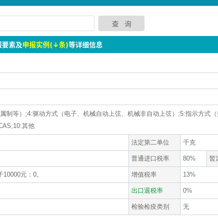
报要素及
申报实例(↓条)
等详细信息
（金属制等）;4:驱动方式（电子、机械自动上弦、机械非自动上弦）;5:指示方式（
AS;10:其他
法定第二单位
千克
普通进口税率
80%
暂
10000元：0。
增值税率
13%
出口退税率
0%
检验检疫类别
无