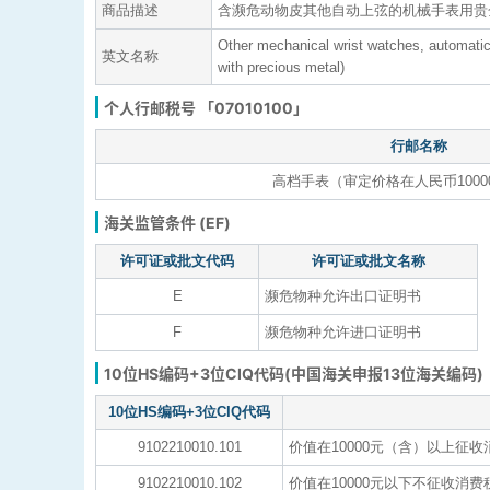
商品描述
含濒危动物皮其他自动上弦的机械手表用贵
Other mechanical wrist watches, automatic 
英文名称
with precious metal)
个人行邮税号 「07010100」
行邮名称
高档手表（审定价格在人民币1000
海关监管条件 (EF)
许可证或批文代码
许可证或批文名称
E
濒危物种允许出口证明书
F
濒危物种允许进口证明书
10位HS编码+3位CIQ代码(中国海关申报13位海关编码)
10位HS编码+3位CIQ代码
9102210010.101
价值在10000元（含）以上征
9102210010.102
价值在10000元以下不征收消