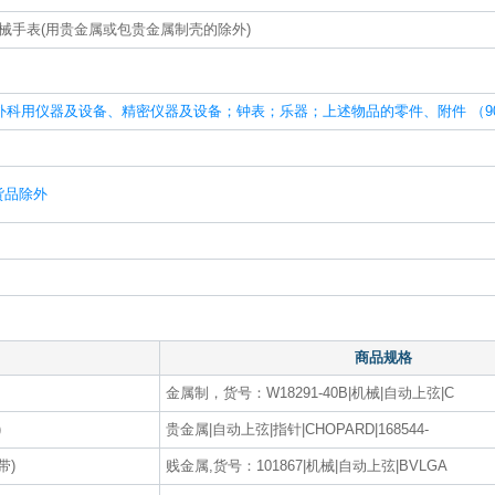
械手表(用贵金属或包贵金属制壳的除外)
科用仪器及设备、精密仪器及设备；钟表；乐器；上述物品的零件、附件 （90
货品除外
商品规格
金属制，货号：W18291-40B|机械|自动上弦|C
)
贵金属|自动上弦|指针|CHOPARD|168544-
带)
贱金属,货号：101867|机械|自动上弦|BVLGA