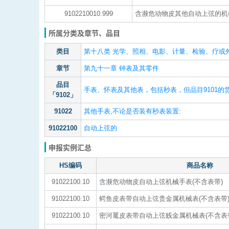
9102210010.999
含濒危动物皮其他自动上弦的机
所属分类及章节、品目
类目
第十八类 光学、照相、电影、计量、检验、疗或外
章节
第九十一章 钟表及其零件
品目
手表、怀表及其他表，包括秒表，但品目9101的
「9102」
91022
其他手表,不论是否装有秒表装置:
91022100
自动上弦的
申报实例汇总
HS编码
商品名称
91022100.10
含濒危动物皮自动上弦机械手表(不含表带)
91022100.10
鳄鱼皮表带自动上弦贵金属机械表(不含表带
91022100.10
密河鼍皮表带自动上弦贱金属机械表(不含表