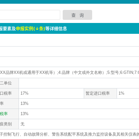
报要素及
申报实例(↓条)
等详细信息
X品牌XX机或通用于XX机等）;4:品牌（中文或外文名称）;5:型号;6:GTIN;7:C
二单位
口税率
17%
暂定进口税率
1%
率
13%
税率
13%
疫类别
无
子控制飞行、自动故障分析、警告系统配平系统及推力监控设备及其相关仪表