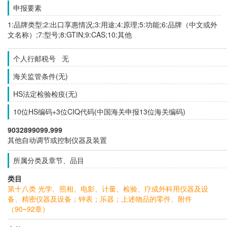
申报要素
1:品牌类型;2:出口享惠情况;3:用途;4:原理;5:功能;6:品牌（中文或外
文名称）;7:型号;8:GTIN;9:CAS;10:其他
个人行邮税号 无
海关监管条件(无)
HS法定检验检疫(无)
10位HS编码+3位CIQ代码(中国海关申报13位海关编码)
9032899099.999
其他自动调节或控制仪器及装置
所属分类及章节、品目
类目
第十八类 光学、照相、电影、计量、检验、疗或外科用仪器及设
备、精密仪器及设备；钟表；乐器；上述物品的零件、附件
（90~92章）