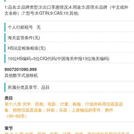
1:品名;2:品牌类型;3:出口享惠情况;4:用途;5:原理;6:品牌（中文或外
文名称）;7:型号;8:GTIN;9:CAS;10:其他;
个人行邮税号 无
海关监管条件(无)
HS法定检验检疫(无)
10位HS编码+3位CIQ代码(中国海关申报13位海关编码)
9007201090.999
其他数字式放映机
所属分类及章节、品目
类目
第十八类 光学、照相、电影、计量、检验、疗或外科用仪器及设
备、精密仪器及设备；钟表；乐器；上述物品的零件、附件
（90~92章）
章节
第 九十 章 光学、照相、电影、计量、检验、医疗或外科用仪器及设