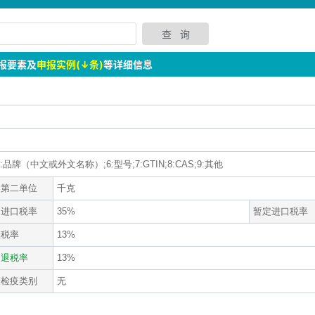
报要素及
申报实例(↓条)
等详细信息
:品牌（中文或外文名称）;6:型号;7:GTIN;8:CAS;9:其他
定第二单位
千克
通进口税率
35%
暂定进口税率
值税率
13%
口退税率
13%
验检疫类别
无