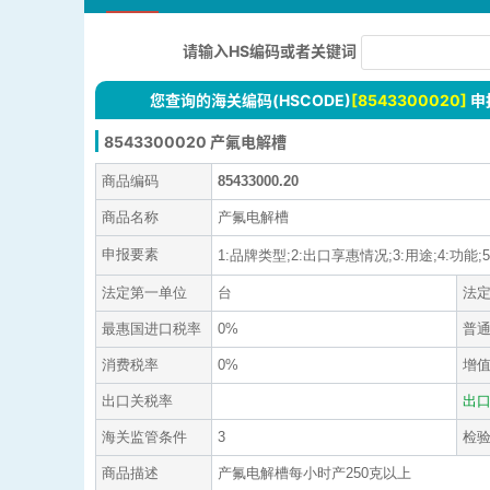
请输入HS编码或者关键词
您查询的海关编码(HSCODE)
[8543300020]
申
8543300020 产氟电解槽
商品编码
85433000.20
商品名称
产氟电解槽
申报要素
1:品牌类型;2:出口享惠情况;3:用途;4:功能;5
法定第一单位
台
法
最惠国进口税率
0%
普
消费税率
0%
增
出口关税率
出
海关监管条件
3
检
商品描述
产氟电解槽每小时产250克以上