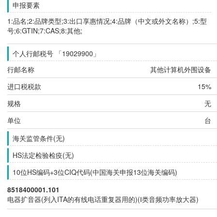
申报要素
1:品名;2:品牌类型;3:出口享惠情况;4:品牌（中文或外文名称）;5:型
号;6:GTIN;7:CAS;8:其他;
个人行邮税号 「19029900」
行邮名称
其他计算机外围设备
进口税税款
15%
规格
无
单位
台
海关监管条件(无)
HS法定检验检疫(无)
10位HS编码+3位CIQ代码(中国海关申报13位海关编码)
8518400001.101
电器扩音器(列入ITA的有线电话重复器用的)(Ⅰ类音频功率放大器)