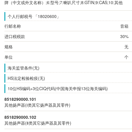
牌（中文或外文名称）;6:型号;7:喇叭尺寸;8:GTIN;9:CAS;10:其他
个人行邮税号 「18020600」
行邮名称
音箱
进口税税款
30%
规格
无
单位
个
海关监管条件(无)
HS法定检验检疫(无)
10位HS编码+3位CIQ代码(中国海关申报13位海关编码)
8518290000.101
其他扬声器(Ⅰ类其它扬声器及其零件)
8518290000.102
其他扬声器(Ⅱ类其它扬声器及其零件)