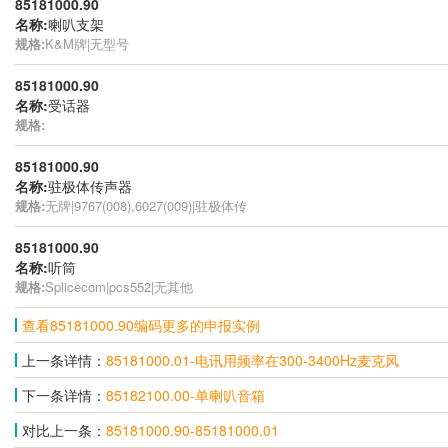
85181000.90
名称:
喇叭支架
规格:
K&M牌|无型号
85181000.90
名称:
受话器
规格:
85181000.90
名称:
驻极体传声器
规格:
无牌|9767(008),6027(009)|驻极体传
85181000.90
名称:
听筒
规格:
Splicecom|pcs552|无其他
查看85181000.90编码更多的申报实例
上一条详情：
85181000.01-电讯用频率在300-3400Hz麦克风
下一条详情：
85182100.00-单喇叭音箱
对比上一条：
85181000.90-85181000.01