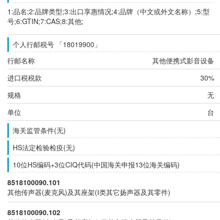
1:品名;2:品牌类型;3:出口享惠情况;4:品牌（中文或外文名称）;5:型
号;6:GTIN;7:CAS;8:其他;
个人行邮税号 「18019900」
行邮名称
其他便携式影音设备
进口税税款
30%
规格
无
单位
台
海关监管条件(无)
HS法定检验检疫(无)
10位HS编码+3位CIQ代码(中国海关申报13位海关编码)
8518100090.101
其他传声器(麦克风)及其座架(Ⅰ类其它扬声器及其零件)
8518100090.102