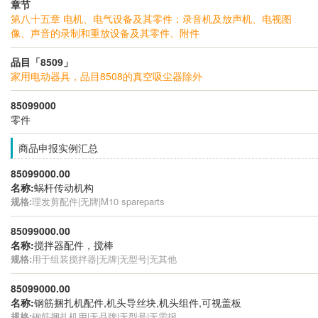
章节
第八十五章 电机、电气设备及其零件；录音机及放声机、电视图
像、声音的录制和重放设备及其零件、附件
品目「8509」
家用电动器具，品目8508的真空吸尘器除外
85099000
零件
商品申报实例汇总
85099000.00
名称:
蜗杆传动机构
规格:
理发剪配件|无牌|M10 spareparts
85099000.00
名称:
搅拌器配件，搅棒
规格:
用于组装搅拌器|无牌|无型号|无其他
85099000.00
名称:
钢筋捆扎机配件,机头导丝块,机头组件,可视盖板
规格:
钢筋捆扎机用|无品牌|无型号|无需报